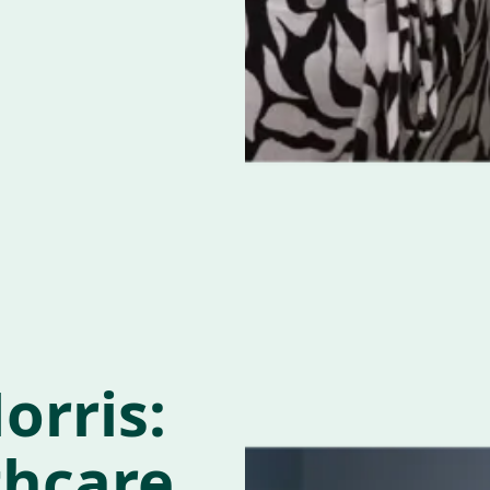
orris:
thcare