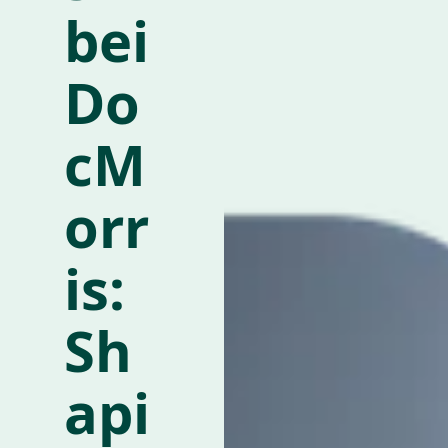
bei
Do
cM
orr
is:
Sh
api